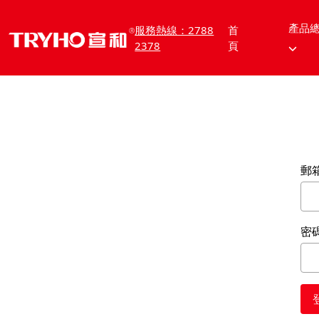
產品
服務熱線：2788
首
2378
頁
郵
密