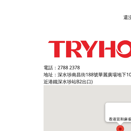
還
電話：2788 2378
地址：深水埗南昌街188號華麗廣場地下1
近港鐵深水埗站B2出口)
香港宣和麻