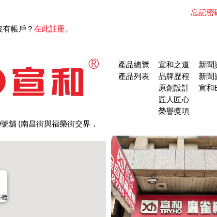
忘記密
沒有帳戶？
在此註冊
。
產品總覽
宣和之道
新聞
產品列表
品牌歷程
新聞
原創設計
宣和B
匠人匠心
榮譽獎項
0號舖 (南昌街與福榮街交界，
雀機