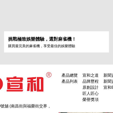
挑戰極致娛樂體驗，選對麻雀機！
購買最完美的麻雀機，享受最佳的娛樂體驗
產品總覽
宣和之道
新聞
產品列表
品牌歷程
新聞
原創設計
宣和B
匠人匠心
榮譽獎項
0號舖 (南昌街與福榮街交界，