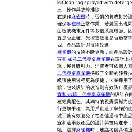
三、操作與故障排除
在操作
麻雀機
時，習慣的養成對於
確保
麻雀機
正常作業。若裝置出現
面板或機電元件等多個系統環節。
置是否正確、光控靈敏度是否適當
四、產品設計與技術改進
麻雀機
的技術不斷更新，而產品設計
宣和·如意二代餐桌麻雀機
在設計上
琢，極具吸引力。消費者可依個人
二代餐桌麻雀機
搭載了全新的靜音
級讓使用過程更為便捷，卡圈採用了
鬆，包裝設計的改進則有效防止產
宣和·吉瑞二代餐桌麻雀機
的設計在
種經典配色。其獨特的視覺震撼力
行更加平穩，為用戶創造了寧靜的
裝工藝有效避免了在倉儲過程中產
宣和這兩款產品的設計與技術進步
驗。選擇
麻雀機
時，建議考慮具備