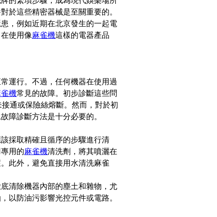
洗牌的繁瑣步驟，成為現代娛樂場所
養對於這些精密器械是至關重要的。
隱患，例如近期在北京發生的一起電
，在使用像
麻雀機
這樣的電器產品
正常運行。不過，任何機器在使用過
麻雀機
常見的故障。初步診斷這些問
未接通或保險絲熔斷。然而，對於初
見故障診斷方法是十分必要的。
應該採取精確且循序的步驟進行清
用專用的
麻雀機
清洗劑，將其噴灑在
壞。此外，避免直接用水清洗麻雀
徹底清除機器內部的塵土和雜物，尤
油，以防油污影響光控元件或電路。