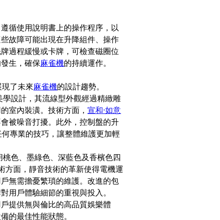
，遵循使用說明書上的操作程序，以
這些故障可能出現在升降組件、操作
洗牌過程緩慢或卡牌，可檢查磁圈位
的發生，確保
麻雀機
的持續運作。
展現了未來
麻雀機
的設計趨勢。
美學設計，其流線型外觀經過精緻雕
同的室內裝潢。技術方面，
宣和·如意
不會被噪音打擾。此外，控制盤的升
任何專業的技巧，讓整體維護更加輕
胡桃色、墨綠色、深藍色及香檳色四
術方面，靜音技術的革新使得電機運
用戶無需擔憂繁瑣的維護。改進的包
牌對用戶體驗細節的重視與投入。
用戶提供無與倫比的高品質娛樂體
設備的最佳性能狀態。