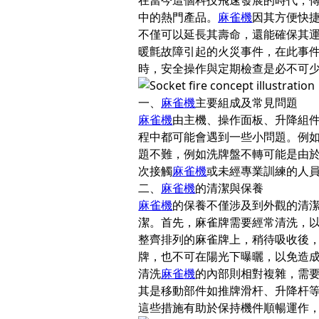
在當今這個科技飛速發展的時代，
中的熱門產品。
麻雀機
因其方便快
不僅可以延長其壽命，還能確保其
暖氈故障引起的火災事件，在此事
時，安全操作與定期檢查是必不可
一、
麻雀機
主要組成及常見問題
麻雀機
由主機、操作面板、升降組
程中都可能會遇到一些小問題。例
題不難，例如洗牌盤不轉可能是由於
次接觸
麻雀機
或未經專業訓練的人
二、
麻雀機
的清潔與保養
麻雀機
的保養不僅涉及到外觀的清
潔。首先，麻雀牌需要經常清洗，
整齊排列的麻雀牌上，稍待吸收後
牌，也不可在陽光下曝曬，以免造
清洗
麻雀機
的內部則相對複雜，需
其是移動部件如推牌滑杆、升降杆
這些措施有助於保持機件順暢運作