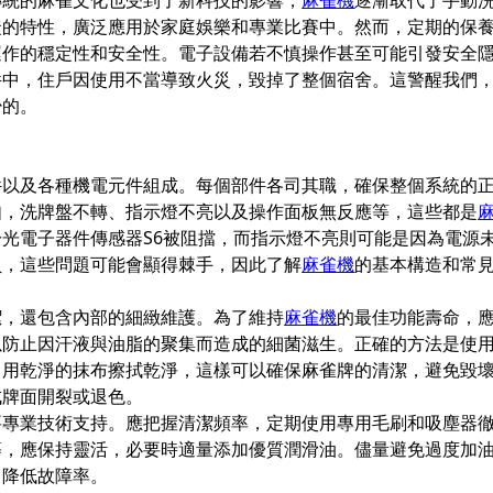
傳統的麻雀文化也受到了新科技的影響，
麻雀機
逐漸取代了手動
捷的特性，廣泛應用於家庭娛樂和專業比賽中。然而，定期的保
運作的穩定性和安全性。電子設備若不慎操作甚至可能引發安全
件中，住戶因使用不當導致火災，毀掉了整個宿舍。這警醒我們
少的。
件以及各種機電元件組成。每個部件各司其職，確保整個系統的
如，洗牌盤不轉、指示燈不亮以及操作面板無反應等，這些都是
光電子器件傳感器S6被阻擋，而指示燈不亮則可能是因為電源
員，這些問題可能會顯得棘手，因此了解
麻雀機
的基本構造和常
潔，還包含內部的細緻維護。為了維持
麻雀機
的最佳功能壽命，
以防止因汗液與油脂的聚集而造成的細菌滋生。正確的方法是使
，用乾淨的抹布擦拭乾淨，這樣可以確保麻雀牌的清潔，避免毀
成牌面開裂或退色。
要專業技術支持。應把握清潔頻率，定期使用專用毛刷和吸塵器
等，應保持靈活，必要時適量添加優質潤滑油。儘量避免過度加
，降低故障率。