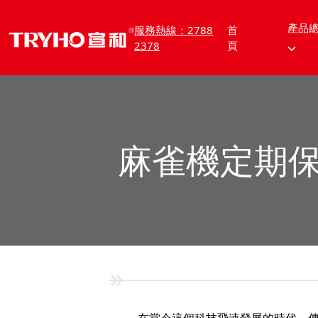
產品
服務熱線：2788
首
2378
頁
麻雀機定期