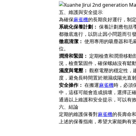
五、維護與安全提示
為確保
麻雀機
的長期良好運行，制
系統化保養計劃：
保養計劃應包括
都徹底進行，以防止因小問題而引
徹底清潔：
使用專用的吸塵器和毛
位。
潤滑和緊固：
定期檢查和潤滑移動
況，檢查緊固件，確保螺絲沒有鬆
濕度與電壓：
觀察電壓的穩定性，
度，避免長時間置於潮濕或陽光直
安全操作：
在搬運
麻雀機
時，必須
中，這樣可能會造成損壞，選擇正
通過以上維護和安全提示，可以有
六、結論
定期的維護保養對
麻雀機
的長壽命
上述的保養指南，希望大家能夠有