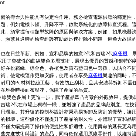
設備的壽命與性能具有決定性作用。務必檢查電源供應的穩定性
問題，例如電機卡頓、升降不平，啟動系統化的故障排查流程。
因此，須掌握每種類型故障的原因與解決方案，例如，如果機器
等。頻繁且適時的檢查維護有助於迅速排除小問題，避免大故障
也在日益革新。例如，宣和品牌的如意2代和吉瑞2代
麻雀機
，
採用了突破性的曲線雙色多層技術，展現出優異的質感和獨特的
喜好在松霜綠、棕金色、香檳色及寶石藍四色中選擇，以貼合不
技術，使電機運作更加安靜，使用者在享受
麻雀機
樂趣的同時，
耐用的Pc材料拉絲工藝，有效防止刮花，且其安裝與拆卸不需
品在堆疊時檯面布壓花，保障了產品的品質。
曲線雙色多層上更進一步，賦予產品凹凸有致的外觀效果，提供
使吉瑞2代在市場上獨樹一幟，並增強了產品的品牌識別度。在技
使用環境。其升級的控制盤設計亦秉承易拆卸及防刮的優勢，讓
品的損壞，這些優化不僅提升了產品的耐久性，亦體現了宣和品
，不僅大幅提高了操作的便捷性和舒適性，使用壽命的延長更為
這些先進技術與設計的產品，同時確保選用原廠零部件，以維持