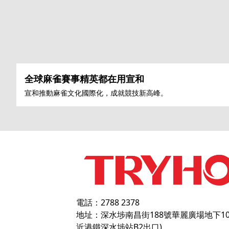
全球麻雀賽事精英都在用宣和
宣和推動麻雀文化國際化，成就競技新高峰。
電話：2788 2378
地址：深水埗南昌街188號華麗廣場地下1
近港鐵深水埗站B2出口)