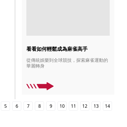
看看如何輕鬆成為麻雀高手
從傳統娛樂到全球競技，探索麻雀運動的
華麗轉身
5
6
7
8
9
10
11
12
13
14