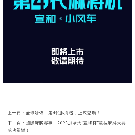
上一頁：全球發佈，第4代麻將機，正式登場！
下一頁：國際麻將賽事，2023加拿大“宣和杯”競技麻將大賽
成功舉辦！