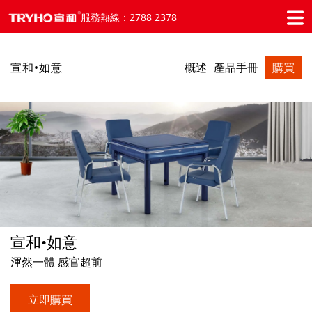
服務熱線：2788 2378
宣和•如意
概述
產品手冊
購買
宣和•如意
渾然一體 感官超前
立即購買