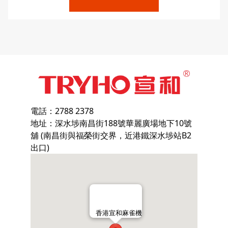
電話：2788 2378
地址：深水埗南昌街188號華麗廣場地下10號
舖 (南昌街與福榮街交界，近港鐵深水埗站B2
出口)
香港宣和麻雀機