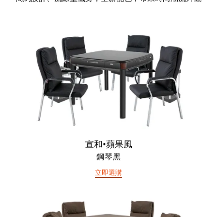
宣和•蘋果風
鋼琴黑
立即選購