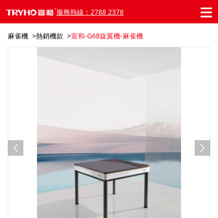
服務熱線：2788 2378
麻雀機
熱銷機款
宣和-G68旋翼機-麻雀機