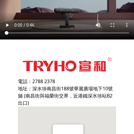
電話：2788 2378
地址：深水埗南昌街188號華麗廣場地下10號
舖 (南昌街與福榮街交界，近港鐵深水埗站B2
出口)