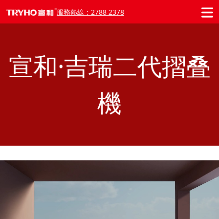
服務熱線：2788 2378
宣和·吉瑞二代摺叠
機