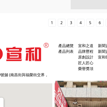
1
2
3
4
5
6
產品總覽
宣和之道
新聞
產品列表
品牌歷程
新聞
原創設計
宣和B
匠人匠心
榮譽獎項
0號舖 (南昌街與福榮街交界，