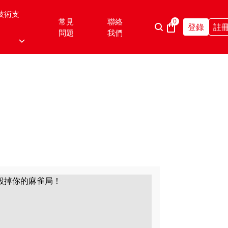
技術支
常見
聯絡
0
登錄
註
問題
我們