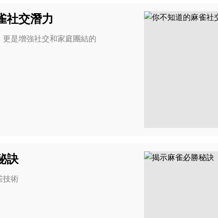
雀社交潛力
，更是增強社交和家庭團結的
秘訣
雀技術