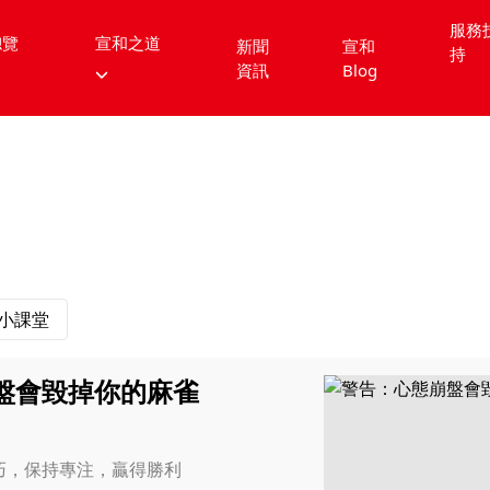
服務
總覽
宣和之道
新聞
宣和
持
資訊
Blog
小課堂
盤會毀掉你的麻雀
巧，保持專注，贏得勝利