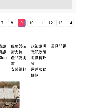
7
8
9
10
11
12
13
14
資訊
服務與技
政策說明
常見問題
資訊
術支持
隱私政策
log
產品說明
退換貨政
書
策
安裝視頻
用戶服務
條款