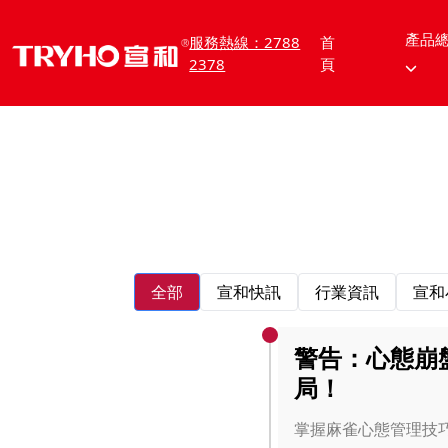
產品
服務熱線：2788
首
2378
頁
宣和動態
全部
宣和快訊
行業資訊
宣和
警告：心態崩
局！
掌握麻雀心態管理技